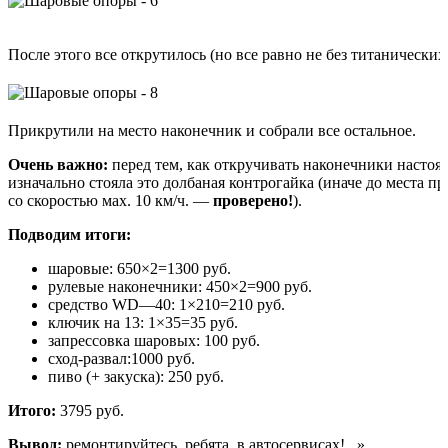
После этого все открутилось (но все равно не без титанических
Прикрутили на место наконечник и собрали все остальное.
Очень важно:
перед тем, как откручивать наконечники настоят
изначально стояла это долбаная контрогайка (иначе до места п
со скоростью мах. 10 км/ч. —
проверено!
).
Подводим итоги:
шаровые: 650×2=1300 руб.
рулевые наконечники: 450×2=900 руб.
средство
WD—40:
1×210=210 руб.
ключик на 13: 1×35=35 руб.
запрессовка шаровых: 100 руб.
сход-развал:1000 руб.
пиво (+ закуска): 250 руб.
Итого:
3795 руб.
Вывод:
ремонтируйтесь, ребята, в автосервисах!...»