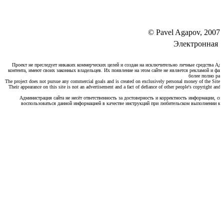
© Pavel Agapov, 2
Электронная 
Проект не преследует никаких коммерческих целей и создан на исключительно личные средства Адм
контента, имеют своих законных владельцев. Их появление на этом сайте не является рекламой и фа
более полно рас
The project does not pursue any commercial goals and is created on exclusively personal money of the Site Ad
Their appearance on this site is not an advertisement and a fact of defiance of other people's copyright and p
Администрация сайта не несёт ответственность за достоверность и корректность информации, с
воспользоваться данной информацией в качестве инструкций при любительском выполнении каки
Nissan Laurel: архив по
эксплуатации, обслуживанию и
опыту владельцев
Сайт сохранен как информационный архив о Nissan
Laurel: поколения C33, C34 и C35, обслуживание,