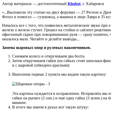
Автор материала — достопочтенный
Khobot
, г. Хабаровск
«...Выложили эту статью на двух форумах — 27 Регион и Дром
Фотал и помогал — сузуковод, а машина в лице Лавра в 35 куз
Началось все с того, что появились металлические звуки при езд
железо о железо стучит. Грешил на стойки и сайлент реактивно
офигенный скрип при поворачивании руля — сразу понятно, ч
оказалось мало. Читайте и делайте выводы...
Замена шаровых опор и рулевых наконечников.
Снимаем колесо и откручиваем два болта.
Затем откручиваем гайки (на гайках стоят шпильки-фикса
и с шаровой (обведено красным):
Выполнив первые 2 пункта мы видим такую картину:
Эта картина нуждается в исправлении. Исправлять мы ее б
гайки на рычаге (2 син.) и еше одну гайку (3 зелен.) на 
машине.
В итоге мы имеем в руках вот такую штуку: