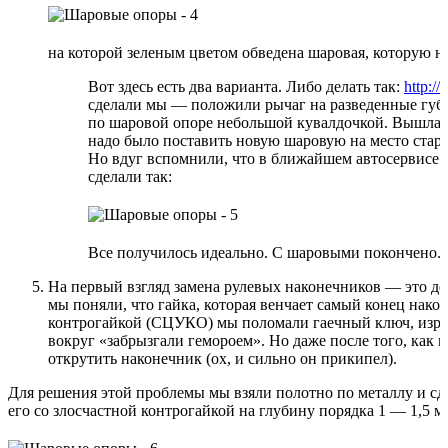
на которой зеленым цветом обведена шаровая, которую н
Вот здесь есть два варианта. Либо делать так:
http:/
сделали мы — положили рычаг на разведенные губы 
по шаровой опоре небольшой кувалдочкой. Вышла и
надо было поставить новую шаровую на место старо
Но вдуг вспомнили, что в ближайшем автосервисе 
сделали так:
Все получилось идеально. С шаровыми покончено. О
На первый взгляд замена рулевых наконечников — это дело
мы поняли, что гайка, которая венчает самый конец нако
контрогайкой (СЦУКО) мы поломали гаечный ключ, изр
вокруг «забрызгали гемороем». Но даже после того, как 
открутить наконечник (ох, и сильно он прикипел).
Для решения этой проблемы мы взяли полотно по металлу и сд
его со злосчастной контрогайкой на глубину порядка 1 — 1,5 м